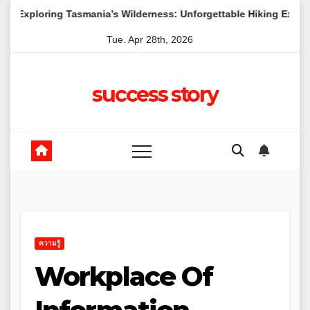
Skip
g Tasmania’s Wilderness: Unforgettable Hiking Experiences
to
Tue. Apr 28th, 2026
content
success story
ความรู้
Workplace Of