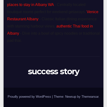
places to stay in Albany WA
- Centrally located
boutique rooms perfect for weekend getaways.
Venice
Restaurant Albany
- Classic Italian dining experience
with stunning harbour views.
authentic Thai food in
Albany
- Dive into a bowl of spicy noodles or traditional
pad thai.
success story
Proudly powered by WordPress
|
Theme: Newsup by
Themeansar
.