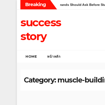
Skip
Breaking
rategy Questions Wellness Brands Should Ask Before Starting in 
to
content
success
story
HOME
หน้าหลัก
Category:
muscle-buildi