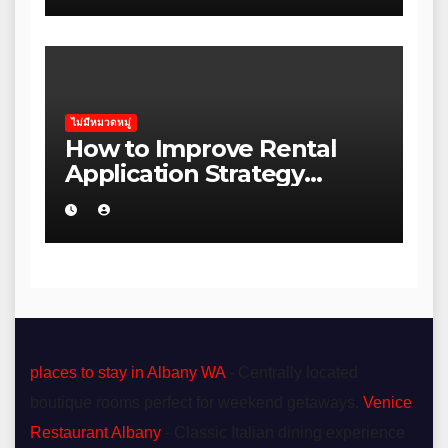
ไม่มีหมวดหมู่
How to Improve Rental
Application Strategy
Without Wasting Budget
in the Daintree
places to stay in Albany WA
- Centrally located
boutique rooms perfect for weekend getaways.
Venice
Restaurant Albany
- Classic Italian dining experience