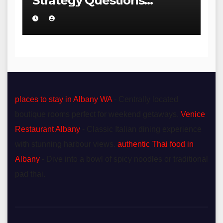
Strategy Questions
Wellness Brands Should
Ask Before Starting in the
Blue Mountains
places to stay in Albany WA
- Centrally located
boutique rooms perfect for weekend getaways.
Venice
Restaurant Albany
- Classic Italian dining experience
with stunning harbour views.
authentic Thai food in
Albany
- Dive into a bowl of spicy noodles or traditional
pad thai.