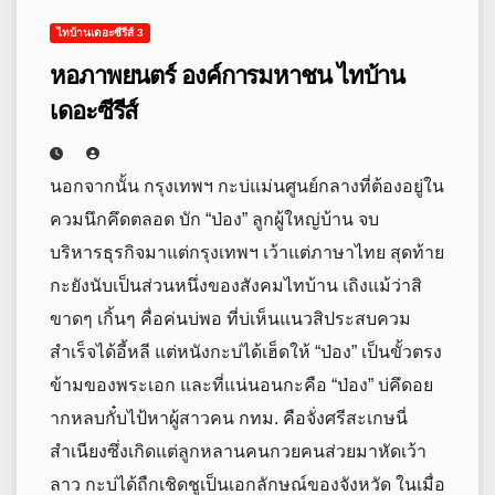
ไทบ้านเดอะซีรีส์ 3
หอภาพยนตร์ องค์การมหาชน ไทบ้าน
เดอะซีรีส์
นอกจากนั้น กรุงเทพฯ กะบ่แม่นศูนย์กลางที่ต้องอยู่ใน
ควมนึกคึดตลอด บัก “ป่อง” ลูกผู้ใหญ่บ้าน จบ
บริหารธุรกิจมาแต่กรุงเทพฯ เว้าแต่ภาษาไทย สุดท้าย
กะยังนับเป็นส่วนหนึ่งของสังคมไทบ้าน เถิงแม้ว่าสิ
ขาดๆ เกิ้นๆ คื่อค่นบ่พอ ที่บ่เห็นแนวสิประสบควม
สำเร็จได้อี้หลี แต่หนังกะบ่ได้เฮ็ดให้ “ป่อง” เป็นขั้วตรง
ข้ามของพระเอก และที่แน่นอนกะคือ “ป่อง” บ่คึดอย
ากหลบกั๋บไป้หาผู้สาวคน กทม. คือจั่งศรีสะเกษนี่
สำเนียงซึ่งเกิดแต่ลูกหลานคนกวยคนส่วยมาหัดเว้า
ลาว กะบ่ได้ถืกเชิดชูเป็นเอกลักษณ์ของจังหวัด ในเมื่อ