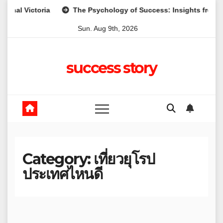
Skip
ictoria
The Psychology of Success: Insights from Leading 
to
Sun. Aug 9th, 2026
content
success story
Category:
เที่ยวยุโรป
ประเทศไหนดี