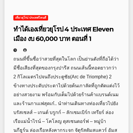
เที่ยวยุโรป ประเทศไหนดี
ทำได้เองเที่ยวยุโรป 4 ประเทศ Eleven
เมือง งบ 60,000 บาท ตอนที่ 1
ถนนที่ขึ้นชื่อว่าสวยที่สุดในโลก เป็นย่านดังที่ถือได้ว่า
มีชื่อเสียงที่สุดของกรุงปารีส ถนนเส้นนี้ทอดยาวกว่า
2 กิโลเมตรไปจนถึงประตูชัย(Arc de Triomphe) 2
ข้างทางประดับประดาไปด้วยต้นเกาลัดที่ถูกตัดแต่งไว้
อย่างสวยงาม พร้อมกับเต็มไปด้วยร้านค้าแบรนด์เนม
และร้านกาเแฟสุดเก๋.. นำท่านเดินทางท่องเที่ยวไปยัง
บรัสเซลส์ – เกนต์ บรูกก์ – ลักเซมเบิร์ก เทรียร์ ล่อง
เรือแม่น้ำไรน์ – โคโลญ ดุสเซนดอร์ฟ – หมู่บ้า
นกีธูร์น ล่องเรือหลังคากระจก จัตุรัสดัมสแควร์ อัมส