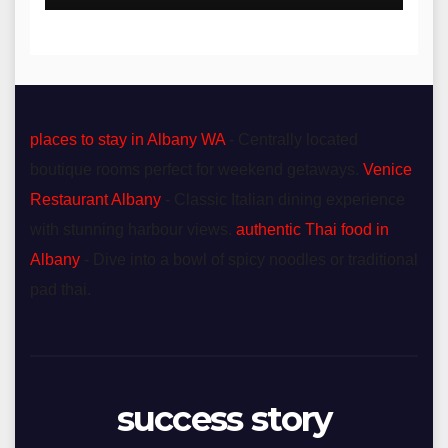
Blue Mountains
places to stay in Albany WA
- Centrally located
boutique rooms perfect for weekend getaways.
Venice
Restaurant Albany
- Classic Italian dining experience
with stunning harbour views.
authentic Thai food in
Albany
- Dive into a bowl of spicy noodles or traditional
pad thai.
success story