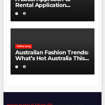
Rental Application
Strategy for Local Councils
in Kakadu
ไม่มีหมวดหมู่
Australian Fashion Trends:
What’s Hot Australia This
Season
places to stay in Albany WA
- Centrally located