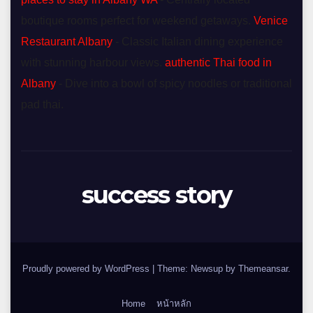
boutique rooms perfect for weekend getaways.
Venice
Restaurant Albany
- Classic Italian dining experience
with stunning harbour views.
authentic Thai food in
Albany
- Dive into a bowl of spicy noodles or traditional
pad thai.
success story
Proudly powered by WordPress
|
Theme: Newsup by
Themeansar
.
Home
หน้าหลัก