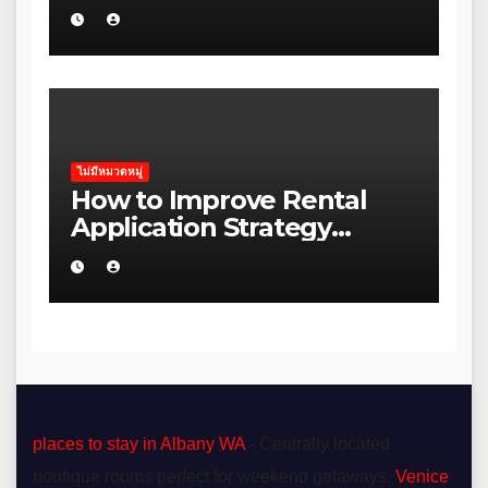
Homeowner
ไม่มีหมวดหมู่
How to Improve Rental
Application Strategy
Without Wasting Budget
in the Daintree
places to stay in Albany WA
- Centrally located
boutique rooms perfect for weekend getaways.
Venice