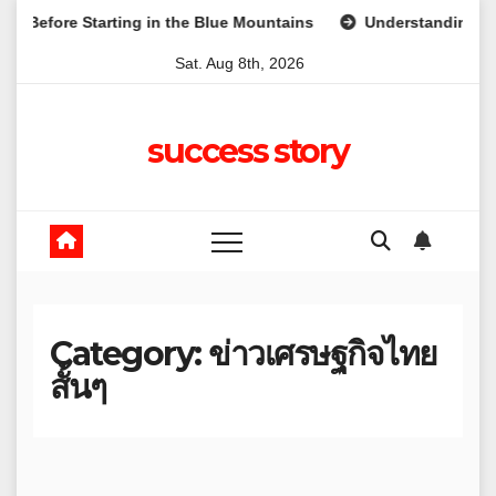
Skip
e Starting in the Blue Mountains
Understanding Superannua
to
Sat. Aug 8th, 2026
content
success story
Category:
ข่าวเศรษฐกิจไทย
สั้นๆ