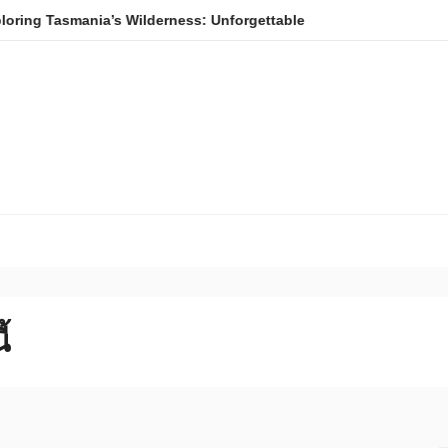
smania’s Wilderness: Unforgettable Hiking Experiences
DIY
้