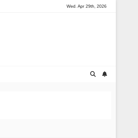
Wed. Apr 29th, 2026
 Home Security Tips for Australian Households
The Growing 