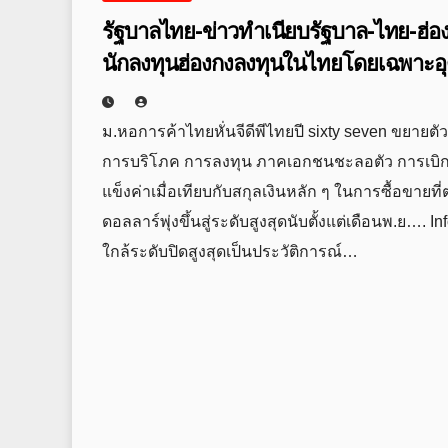
รัฐบาลไทย-ข่าวทำเนียบรัฐบาล-ไทย-ฮ่
นักลงทุนฮ่องกงลงทุนในไทยโดยเฉพาะอุ
ยุทธศาสตร์ Eec กับ Gba
ม.หอการค้าไทยหั่นจีดีพีไทยปี sixty seven ขยาย
การบริโภค การลงทุน ภาคเอกชนชะลอตัว การเบิกจ่า
แข็งค่าเมื่อเทียบกับสกุลเงินหลัก ๆ ในการซื้อขายท
ดอลลาร์พุ่งขึ้นสู่ระดับสูงสุดนับตั้งแต่เดือนพ.ย….
ใกล้ระดับปิดสูงสุดเป็นประวัติการณ์…