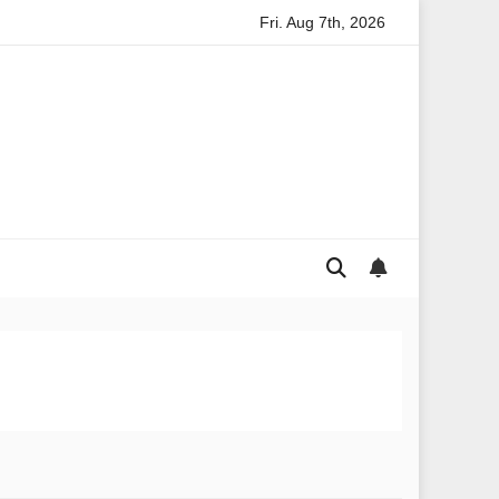
Fri. Aug 7th, 2026
e
A Local Approach to Rental Application Strategy for Local