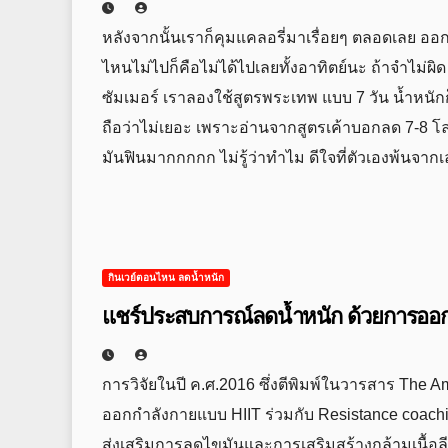
หลังจากนั้นเราก็คุมแคลอรี่มาเรื่อยๆ ตลอดเลย ออกก
ไหนไม่ไปก็คือไม่ได้ไปเลยทั้งอาทิตย์นะ ถ้าจำไม่ผิด
ซัมเมอร์ เราลองใช้สูตรพระเทพ แบบ 7 วัน น้ำหนั
ถือว่าไม่เยอะ เพราะอ่านจากสูตรเค้าบอกลด 7-8 โล 
มันฟินมากกกกก ไม่รู้ว่าทำไม ดีใจที่ตัวเองพ้นจา
กินเวย์ตอนไหน ลดน้ำหนัก
แชร์ประสบการณ์ลดน้ำหนัก ด้วยการออก
การวิจัยในปี ค.ศ.2016 ซึ่งตีพิมพ์ในวารสาร The Ame
ออกกำลังกายแบบ HIIT ร่วมกับ Resistance coachin
ส่งเสริมการลดไขมันและการเสริมสร้างกล้ามเนื้อลี