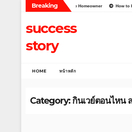
Skip
Breaking
 Tips for the Average Aussie Homeowner
How to Improve Re
to
content
success
story
HOME
หน้าหลัก
Category:
กินเวย์ตอนไหน 