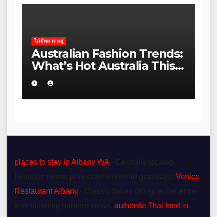
ไม่มีหมวดหมู่
Australian Fashion Trends:
What’s Hot Australia This
Season
places to stay in Albany WA
- Centrally located
boutique rooms perfect for weekend getaways.
Venice
Restaurant Albany
- Classic Italian dining experience
with stunning harbour views.
authentic Thai food in