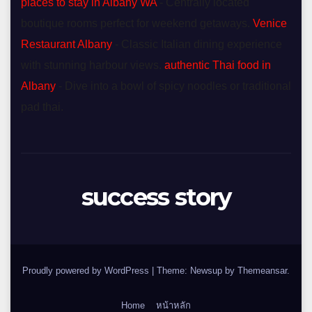
places to stay in Albany WA
- Centrally located
boutique rooms perfect for weekend getaways.
Venice
Restaurant Albany
- Classic Italian dining experience
with stunning harbour views.
authentic Thai food in
Albany
- Dive into a bowl of spicy noodles or traditional
pad thai.
success story
Proudly powered by WordPress
|
Theme: Newsup by
Themeansar
.
Home
หน้าหลัก