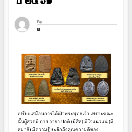
ปี ๒๕๖๑
By
เปรียบเสมือนการได้เฝ้าพระพุทธเจ้า เพราะขณะ
นั้นผู้สวดมี กาย วาจา ปกติ (มีศีล) มีใจแน่วแน่ (มี
สมาธิ) มีความรู้ ระลึกถึงคุณความดีของ