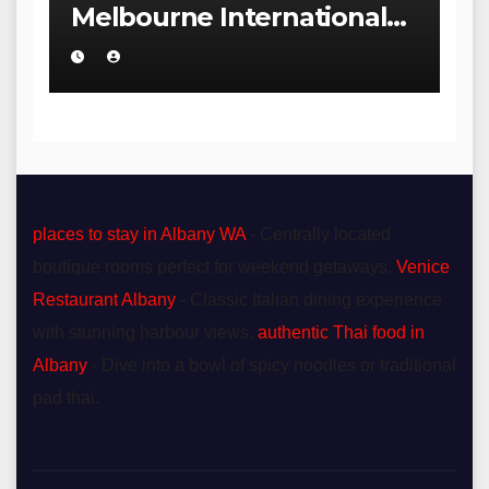
Melbourne International
Comedy Festival
places to stay in Albany WA
- Centrally located
boutique rooms perfect for weekend getaways.
Venice
Restaurant Albany
- Classic Italian dining experience
with stunning harbour views.
authentic Thai food in
Albany
- Dive into a bowl of spicy noodles or traditional
pad thai.