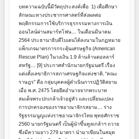
บทความฉบับนี้มีวัตถุประสงค์เพื่อ 1) เพื่อศึกษา
ลักษณะทางประชากรศาสตร์ที่ส่งผลต่อ
พฤติกรรมการใช้บริการธุรกรรมทางการเงิน
ออนไลน์ผ่านสมาร์ทโฟน… ในเดือนมีนาคม
2564 ประธานาธิบดีไบเดนได้ลงนามในกฏหมาย
แพ็กเกจมาตรการกระตุ้นเศรษฐกิจ (American
Rescue Plan) ในวงเงิน 1.9 ล้านล้านดอลลาร์
สหรัฐ… [9] ประกาศสำนักนายกรัฐมนตรี เรื่อง
แต่งตั้งเลขาธิการสภาเศรษฐกิจแห่งชาติ. “คณะ
ราษฎร” คือ กลุ่มบุคคลผู้ดำเนินการปฏิวัติสยาม
เมื่อ พ.ศ. 2475 โดยยึดอำนาจจากพระบาท
สมเด็จพระปกเกล้าเจ้าอยู่หัว และเปลี่ยนแปลง
การปกครองของราชอาณาจักรสยาม… ร่าง
รัฐธรรมนูญแห่งราชอาณาจักรไทย พุทธศักราช
2560 นายกรัฐมนตรี เป็นผู้นำขึ้นทูลเกล้าฯ ถวาย
ซึ่งมีความยาว 279 มาตรา นำมาเขียนในสมุด