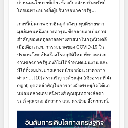
กำหนดนโยบายที่เกี่ยวข้องกับอสังหาริมทรัพย์
โดยเฉพาะอย่างยิ่งผู้บริหารธนาคารรัฐ…
ภาพนี้เป็นภาพชาวฮินดูกำลังรุมทุบตีชายชาว
มุสลิมคนหนึ่งอย่างทารุณ ซึ่งกลายมาเป็นภาพ
สำคัญของเหตุจลาจลทางศาสนาในกรุงนิวเดลี
เมื่อเดือน ก.พ. การระบาดของ COVID-19 ใน
ประเทศไทยเป็นเรื่องโรคอุบัติใหม่ ที่ทางหน่วย
งานของภาครัฐเองก็ไม่ได้กำหนดแผนงาน และ
มิได้ตั้งงบประมาณล่วงหน้ามาก่อน มาตรการ
ต่าง ๆ… [10] สรรเสริญ วงศ์ชะอุ่ม (เชิงอรรถที่ 4)
eight; บุคคลสำคัญในการวางผังเศรษฐกิจ ได้แก่
หม่อมหลวงเดช สนิทวงศ์ คุณสุนทร พงส์ลดา
รมภ์ คุณชนะ อัตถากร และ ดร.ป๋วย อึ๊งภากรณ์.