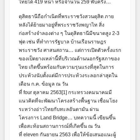
ไทยได้ 419 หน้า หรือจำนวน 259 พับครึ่ง…
ดุสิตธานีถือกำเนิดที่พระราชวังสวนดุสิต ภาย
หลังได้ย้ายมาอยู่ที่พระราชวังพญาไท สิ่ง
ก่อสร้างจำลองต่าง ๆ ในดุสิตธานีมีขนาดสูง 2-3
ฟุต เช่น ที่ทำการรัฐบาล บ้านเรือนราษฎร
พระราชวัง ศาสนสถาน… แต่การเปิดตัวครั้งแรก
ของเป็ดยางเหล่านี้ที่บริเวณด้านนอกรัฐสภาของ
ไทย เกิดขึ้นพร้อมกับความรุนแรงที่สุดในการ
ประท้วงนับตั้งแต่มีการประท้วงระลอกล่าสุดใน
เดือน ก.ค. ข้อมูล ณ วัน
ที่ four ตุลาคม 2563[1] กระทรวงคมนาคมมี
แนวคิดที่จะพัฒนาโครงสร้างพื้นฐาน เชื่อมโยง
ระหว่างอ่าวไทยกับทะลอันดามัน ผ่าน
โครงการ Land Bridge… บทความนี้ เขียนขึ้น
เพื่อสะท้อนสถานการณ์ที่เกิดขึ้น ณ วัน
ที่ eleven กันยายน 2563 เพื่อให้ข้อเสนอแนะผู้