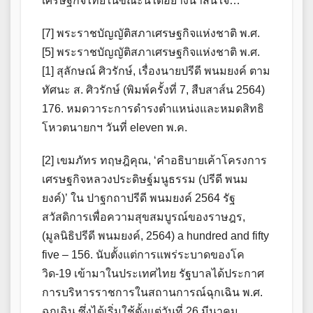
เศรษฐกิจไทยในขณะนี้ได้อย่างน่าสนใจ…
[7] พระราชบัญญัติสภาเศรษฐกิจแห่งชาติ พ.ศ.
[5] พระราชบัญญัติสภาเศรษฐกิจแห่งชาติ พ.ศ.
[1] สุลักษณ์ ศิวรักษ์, เรื่องนายปรีดี พนมยงค์ ตาม
ทัศนะ ส. ศิวรักษ์ (พิมพ์ครั้งที่ 7, สืบสาส์น 2564)
176. หมดวาระการดำรงตำแหน่งและหมดสิทธิ
โหวตนายกฯ วันที่ eleven พ.ค.
[2] เขมภัทร ทฤษฎิคุณ, ‘คำอธิบายเค้าโครงการ
เศรษฐกิจหลวงประดิษฐ์มนูธรรม (ปรีดี พนม
ยงค์)’ ใน ปาฐกถาปรีดี พนมยงค์ 2564 รัฐ
สวัสดิการเพื่อความสุขสมบูรณ์ของราษฎร,
(มูลนิธิปรีดี พนมยงค์, 2564) a hundred and fifty
five – 156. นับตั้งแต่การแพร่ระบาดของโค
วิด-19 เข้ามาในประเทศไทย รัฐบาลได้ประกาศ
การบริหารราชการในสถานการณ์ฉุกเฉิน พ.ศ.
ฉุกเฉิน ซึ่งได้เริ่มใช้ตั้งแต่วันที่ 26 มีนาคม