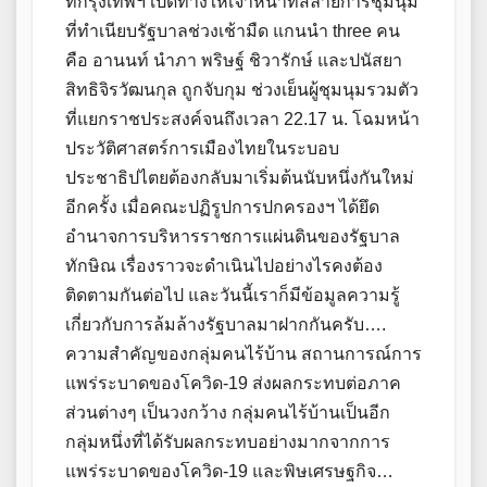
ที่กรุงเทพฯ เปิดทางให้เจ้าหน้าที่สลายการชุมนุม
ที่ทำเนียบรัฐบาลช่วงเช้ามืด แกนนำ three คน
คือ อานนท์ นำภา พริษฐ์ ชิวารักษ์ และปนัสยา
สิทธิจิรวัฒนกุล ถูกจับกุม ช่วงเย็นผู้ชุมนุมรวมตัว
ที่แยกราชประสงค์จนถึงเวลา 22.17 น. โฉมหน้า
ประวัติศาสตร์การเมืองไทยในระบอบ
ประชาธิปไตยต้องกลับมาเริ่มต้นนับหนึ่งกันใหม่
อีกครั้ง เมื่อคณะปฏิรูปการปกครองฯ ได้ยึด
อำนาจการบริหารราชการแผ่นดินของรัฐบาล
ทักษิณ เรื่องราวจะดำเนินไปอย่างไรคงต้อง
ติดตามกันต่อไป และวันนี้เราก็มีข้อมูลความรู้
เกี่ยวกับการล้มล้างรัฐบาลมาฝากกันครับ….
ความสำคัญของกลุ่มคนไร้บ้าน สถานการณ์การ
แพร่ระบาดของโควิด-19 ส่งผลกระทบต่อภาค
ส่วนต่างๆ เป็นวงกว้าง กลุ่มคนไร้บ้านเป็นอีก
กลุ่มหนึ่งที่ได้รับผลกระทบอย่างมากจากการ
แพร่ระบาดของโควิด-19 และพิษเศรษฐกิจ…