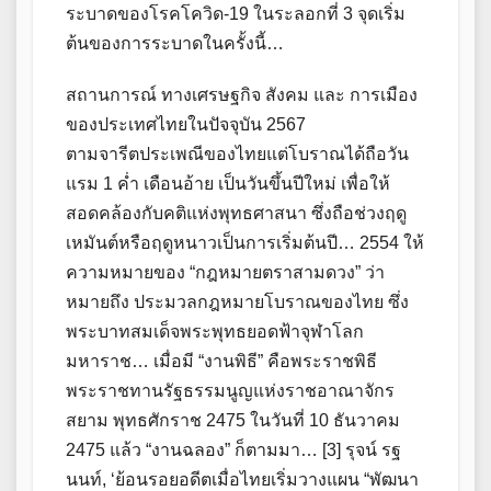
ระบาดของโรคโควิด-19 ในระลอกที่ 3 จุดเริ่ม
ต้นของการระบาดในครั้งนี้…
สถานการณ์ ทางเศรษฐกิจ สังคม และ การเมือง
ของประเทศไทยในปัจจุบัน 2567
ตามจารีตประเพณีของไทยแต่โบราณได้ถือวัน
แรม 1 ค่ำ เดือนอ้าย เป็นวันขึ้นปีใหม่ เพื่อให้
สอดคล้องกับคติแห่งพุทธศาสนา ซึ่งถือช่วงฤดู
เหมันต์หรือฤดูหนาวเป็นการเริ่มต้นปี… 2554 ให้
ความหมายของ “กฎหมายตราสามดวง” ว่า
หมายถึง ประมวลกฎหมายโบราณของไทย ซึ่ง
พระบาทสมเด็จพระพุทธยอดฟ้าจุฬาโลก
มหาราช… เมื่อมี “งานพิธี” คือพระราชพิธี
พระราชทานรัฐธรรมนูญแห่งราชอาณาจักร
สยาม พุทธศักราช 2475 ในวันที่ 10 ธันวาคม
2475 แล้ว “งานฉลอง” ก็ตามมา… [3] รุจน์ รฐ
นนท์, ‘ย้อนรอยอดีตเมื่อไทยเริ่มวางแผน “พัฒนา