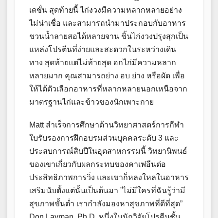
เดชั่น สุดท้ายนี้ ไก่งวงมีความหลากหลายอย่าง
ไม่น่าเชื่อ และสามารถนำมาประกอบกับอาหาร
ชวนน้ำลายสอได้หลายจาน ชิ้นไก่งวงปรุงสุกเป็น
แหล่งโปรตีนที่ง่ายและสะดวกในระหว่างเดิน
ทาง สุดท้ายแต่ไม่ท้ายสุด อกไก่มีความหลาก
หลายมาก คุณสามารถย่าง อบ ย่าง หรือผัด เพื่อ
ให้ได้ตัวเลือกอาหารที่หลากหลายนอกเหนือจาก
มาตรฐานไก่และข้าวของนักเพาะกาย
Matt สำเร็จการศึกษาด้านวิทยาศาสตร์การกีฬา
ใบรับรองการฝึกอบรมส่วนบุคคลระดับ 3 และ
ประสบการณ์สิบปีในอุตสาหกรรมนี้ วิทยานิพนธ์
ของเขาเกี่ยวกับผลกระทบของคาเฟอีนต่อ
ประสิทธิภาพการวิ่ง และเขาก็หลงใหลในอาหาร
เสริมนับตั้งแต่นั้นเป็นต้นมา ​​”ไม่มีใครที่ฉันรู้ว่ามี
สุขภาพขั้นต่ำ เรากำลังมองหาสุขภาพที่ดีที่สุด”
Don Layman, Ph.D. หนึ่งในนักวิจัยโปรตีนชั้น