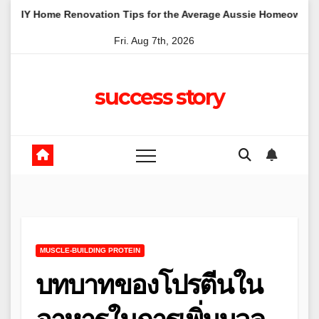
Skip
enovation Tips for the Average Aussie Homeowner
How to 
to
Fri. Aug 7th, 2026
content
success story
MUSCLE-BUILDING PROTEIN
บทบาทของโปรตีนใน