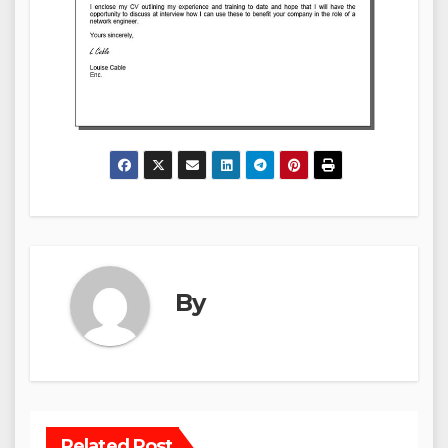
By
Related Post