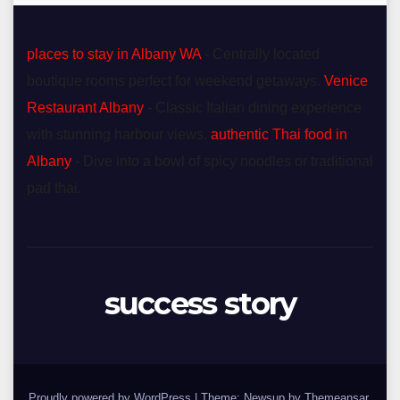
places to stay in Albany WA
- Centrally located
boutique rooms perfect for weekend getaways.
Venice
Restaurant Albany
- Classic Italian dining experience
with stunning harbour views.
authentic Thai food in
Albany
- Dive into a bowl of spicy noodles or traditional
pad thai.
success story
Proudly powered by WordPress
|
Theme: Newsup by
Themeansar
.